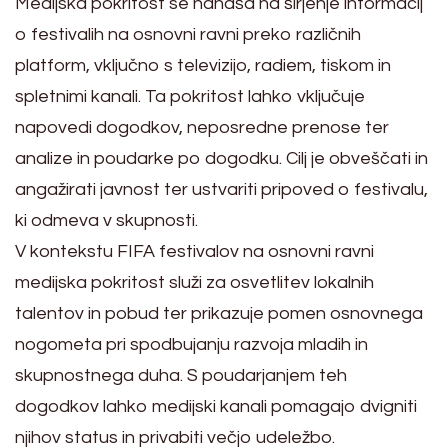
Medijska pokritost se nanaša na širjenje informacij
o festivalih na osnovni ravni preko različnih
platform, vključno s televizijo, radiem, tiskom in
spletnimi kanali. Ta pokritost lahko vključuje
napovedi dogodkov, neposredne prenose ter
analize in poudarke po dogodku. Cilj je obveščati in
angažirati javnost ter ustvariti pripoved o festivalu,
ki odmeva v skupnosti.
V kontekstu FIFA festivalov na osnovni ravni
medijska pokritost služi za osvetlitev lokalnih
talentov in pobud ter prikazuje pomen osnovnega
nogometa pri spodbujanju razvoja mladih in
skupnostnega duha. S poudarjanjem teh
dogodkov lahko medijski kanali pomagajo dvigniti
njihov status in privabiti večjo udeležbo.