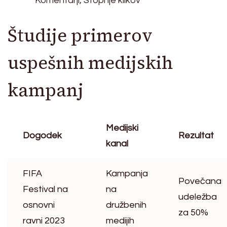
Komentarji, Stopnje klikov
Študije primerov
uspešnih medijskih
kampanj
Medijski
Dogodek
Rezultat
kanal
FIFA
Kampanja
Povečana
Festival na
na
udeležba
osnovni
družbenih
za 50%
ravni 2023
medijih