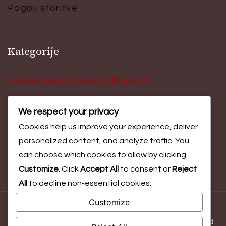
Pogoji storitve
Kategorije
Analiza angažiranosti skupnosti
We respect your privacy
Ocena izidov dogodka
Cookies help us improve your experience, deliver
personalized content, and analyze traffic. You
Vpogledi v sodelovanje na festivalu
can choose which cookies to allow by clicking
Customize
. Click
Accept All
to consent or
Reject
All
to decline non-essential cookies.
Customize
© Copyright 2026
motorcityfestival.com
. All Rights Reserved.
Blossom Magazine | Developed By
Blossom Themes
.
Powered