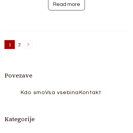
Read more
Posts
1
2
Page
Page
pagination
Povezave
Kdo smo
Vsa vsebina
Kontakt
Kategorije