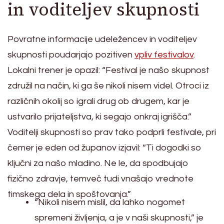
in voditeljev skupnosti
Povratne informacije udeležencev in voditeljev
skupnosti poudarjajo pozitiven
vpliv festivalov
.
Lokalni trener je opazil: “Festival je našo skupnost
združil na način, ki ga še nikoli nisem videl. Otroci iz
različnih okolij so igrali drug ob drugem, kar je
ustvarilo prijateljstva, ki segajo onkraj igrišča.”
Voditelji skupnosti so prav tako podprli festivale, pri
čemer je eden od županov izjavil: “Ti dogodki so
ključni za našo mladino. Ne le, da spodbujajo
fizično zdravje, temveč tudi vnašajo vrednote
timskega dela in spoštovanja.”
“Nikoli nisem mislil, da lahko nogomet
spremeni življenja, a je v naši skupnosti,” je