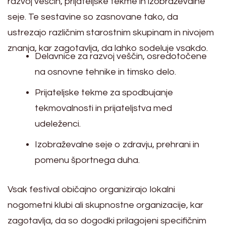
razvoj veščin, prijateljske tekme in izobraževalne
seje. Te sestavine so zasnovane tako, da
ustrezajo različnim starostnim skupinam in nivojem
znanja, kar zagotavlja, da lahko sodeluje vsakdo.
Delavnice za razvoj veščin, osredotočene
na osnovne tehnike in timsko delo.
Prijateljske tekme za spodbujanje
tekmovalnosti in prijateljstva med
udeleženci.
Izobraževalne seje o zdravju, prehrani in
pomenu športnega duha.
Vsak festival običajno organizirajo lokalni
nogometni klubi ali skupnostne organizacije, kar
zagotavlja, da so dogodki prilagojeni specifičnim