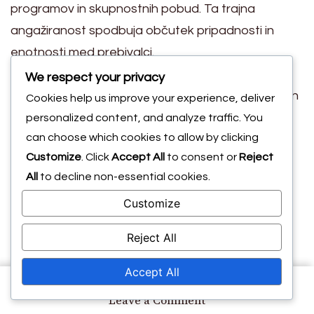
programov in skupnostnih pobud. Ta trajna
angažiranost spodbuja občutek pripadnosti in
enotnosti med prebivalci.
Poleg tega so festivali spodbudili nadaljnja
We respect your privacy
sodelovanja med lokalnimi organizacijami, šolami in
Cookies help us improve your experience, deliver
podjetji ter ustvarili mrežo podpore za mladinske
personalized content, and analyze traffic. You
can choose which cookies to allow by clicking
aktivnosti. Ta partnerstva pogosto vodijo do
Customize
. Click
Accept All
to consent or
Reject
dodatnega financiranja in virov za skupnostne
All
to decline non-essential cookies.
projekte.
Customize
V letih po festivalih so številna mesta opazila
zmanjšanje težav, povezanih z mladimi, kot so
Reject All
delinkvenca in nezainteresiranost, kar pripisujejo
pozitivnemu okolju, ki ga ustvarja nogomet in
Accept All
angažiranost skupnosti.
on
Leave a Comment
Državljanska