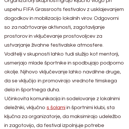
Organizatorji skupnosti igrajo ključno vlogo pri
uspehu FIFA Grassroots festivalov z usklajevanjem
dogodkov in mobilizacijo lokalnih virov. Odgovorni
so za načrtovanje aktivnosti, zagotavljanje
prostorov in vključevanje prostovoljcev za
ustvarjanje živahne festivalske atmosfere.
Voditelji v skupnosti lahko tudi služijo kot mentorji,
usmerjajo mlade športnike in spodbujajo podporno
okolje. Njihovo vključevanje lahko navdihne druge,
da se vključijo in promovirajo vrednote timskega
dela in športnega duha.
Učinkovita komunikacija in sodelovanje z lokalnimi
deležniki, vključno
s šolami
in športnimi klubi, sta
ključna za organizatorje, da maksimirajo udeležbo
in zagotovijo, da festival izpolnjuje potrebe