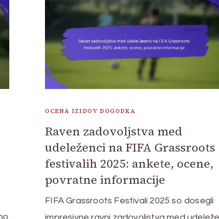
OCENA IZIDOV DOGODKA
Raven zadovoljstva med
udeleženci na FIFA Grassroots
festivalih 2025: ankete, ocene,
povratne informacije
FIFA Grassroots Festivali 2025 so dosegli
šno
impresivne ravni zadovoljstva med udeleže