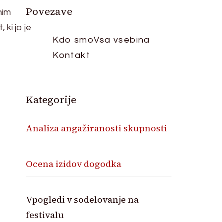
Povezave
nim
 ki jo je
Kdo smo
Vsa vsebina
Kontakt
Kategorije
Analiza angažiranosti skupnosti
Ocena izidov dogodka
Vpogledi v sodelovanje na
festivalu