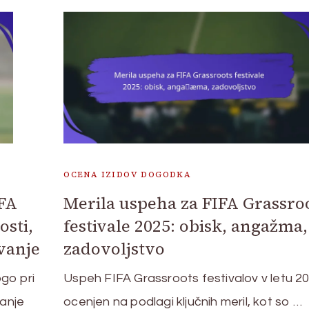
OCENA IZIDOV DOGODKA
IFA
Merila uspeha za FIFA Grassro
osti,
festivale 2025: obisk, angažma,
vanje
zadovoljstvo
ogo pri
Uspeh FIFA Grassroots festivalov v letu 2
vanje
ocenjen na podlagi ključnih meril, kot so …