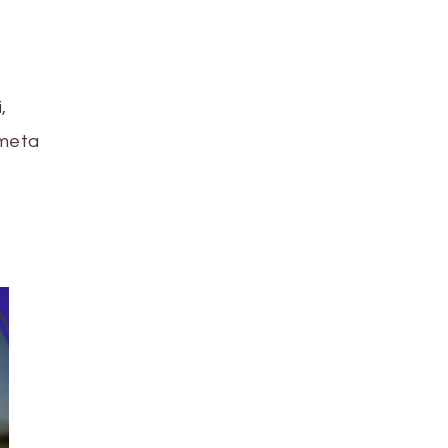
,
ometa