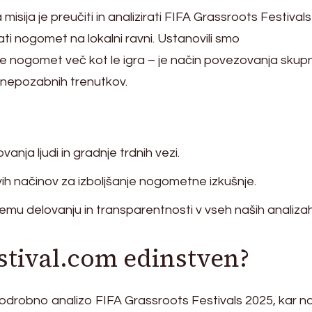
isija je preučiti in analizirati FIFA Grassroots Festival
ati nogomet na lokalni ravni. Ustanovili smo
e nogomet več kot le igra – je način povezovanja skupn
a nepozabnih trenutkov.
ja ljudi in gradnje trdnih vezi.
ih načinov za izboljšanje nogometne izkušnje.
mu delovanju in transparentnosti v vseh naših analizah
stival.com edinstven?
odrobno analizo FIFA Grassroots Festivals 2025, kar n