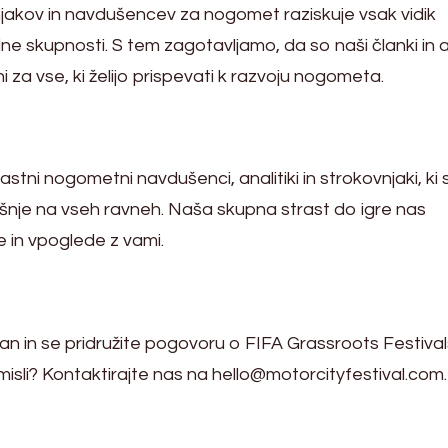
njakov in navdušencev za nogomet raziskuje vsak vidik
alne skupnosti. S tem zagotavljamo, da so naši članki in 
za vse, ki želijo prispevati k razvoju nogometa.
stni nogometni navdušenci, analitiki in strokovnjaki, ki s
šnje na vseh ravneh. Naša skupna strast do igre nas
e in vpoglede z vami.
an in se pridružite pogovoru o FIFA Grassroots Festival
 misli? Kontaktirajte nas na
hello@motorcityfestival.com
.