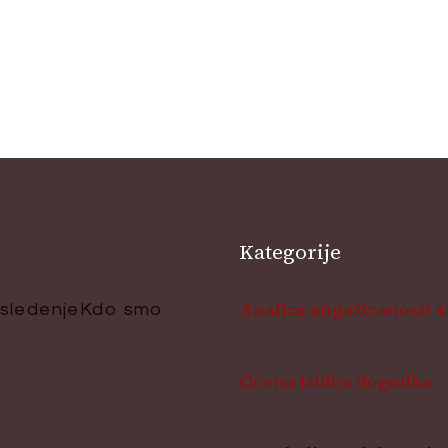
Kategorije
Analiza angažiranosti 
 sledenje
Kdo smo
Ocena izidov dogodka