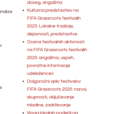
doseg, angažma
Kulturna predstavitev na
analize
FIFA Grassroots festivalih
2025: Lokalne tradicije,
dejavnosti, predstavitve
Ocena festivalnih aktivnosti
i
na FIFA Grassroots festivalih
2025: angažma, uspeh,
povratne informacije
udeležencev
Dolgoročni vpliv festivalov
s
FIFA Grassroots 2025: razvoj
skupnosti, vključevanje
mladine, zadrževanje
Vloga lokalnih podjetij na