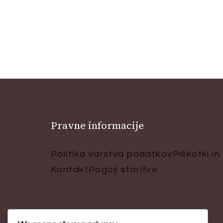
Pravne informacije
Politika varstva podatkov
Piškotki in
Kontakt
Pogoji storitve