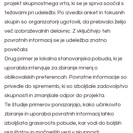
projekt skupnostnega vrta, ki se je sprva soočal s
težavami pri udeležbi. Po izvedbi anket in fokusnih
skupin so organizatorji ugotovili, da prebivalci želijo
več izobraževalnih delavnic. Z vključitvijo teh
povratnih informacij se je udeležba znatno
povečala.
Drug primer je lokalna stanovanjska pobuda, ki je
uporabila intervjuje za zbiranje mnenj o
oblikovalskih preferencah. Povratne informacije so
privedle do sprememb, ki so izboljšale zadovoljstvo
skupnosti in zmanjšale odpor do projekta.
Te študije primerov ponazarjajo, kako učinkovito
zbiranje in uporaba povratnih informacij lahko
izboljšata grassroots pobude, kar vodi do boljših
rezultatov in močnejših vezi v skupnosti.