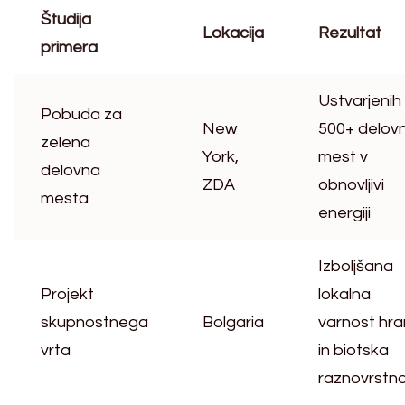
Študija
Lokacija
Rezultat
primera
Ustvarjenih
Pobuda za
New
500+ delovn
zelena
York,
mest v
delovna
ZDA
obnovljivi
mesta
energiji
Izboljšana
Projekt
lokalna
skupnostnega
Bolgaria
varnost hr
vrta
in biotska
raznovrstn