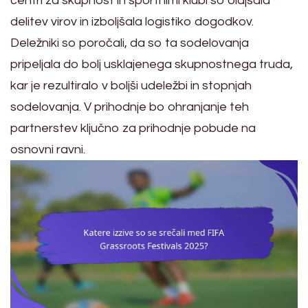
centri za skupnost in športnimi klubi so olajšala
delitev virov in izboljšala logistiko dogodkov.
Deležniki so poročali, da so ta sodelovanja
pripeljala do bolj usklajenega skupnostnega truda,
kar je rezultiralo v boljši udeležbi in stopnjah
sodelovanja. V prihodnje bo ohranjanje teh
partnerstev ključno za prihodnje pobude na
osnovni ravni.