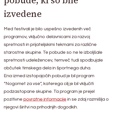
pobude, ki so bile
izvedene
Med festivali je bilo uspešno izvedenih več
programov, vključno delavnicami za razvoj
spretnosti in prijateljskimi tekmami za različne
starostne skupine. Te pobude so ne le izboljšale
spretnosti udeležencev, temveč tudi spodbujale
občutek timskega dela in športnega duha.
Ena izmed izstopajočih pobud je bil program
“Nogomet za vse”, katerega cilj je bil vključiti
podzastopane skupine. Ta program je prejel
pozitivne
povratne informacije
in se zdaj razmišlja o
njegovi širitvi na prihodnjih dogodkih.