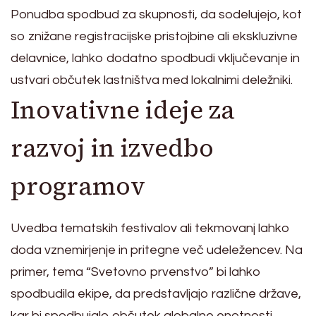
Ponudba spodbud za skupnosti, da sodelujejo, kot
so znižane registracijske pristojbine ali ekskluzivne
delavnice, lahko dodatno spodbudi vključevanje in
ustvari občutek lastništva med lokalnimi deležniki.
Inovativne ideje za
razvoj in izvedbo
programov
Uvedba tematskih festivalov ali tekmovanj lahko
doda vznemirjenje in pritegne več udeležencev. Na
primer, tema “Svetovno prvenstvo” bi lahko
spodbudila ekipe, da predstavljajo različne države,
kar bi spodbujalo občutek globalne enotnosti.