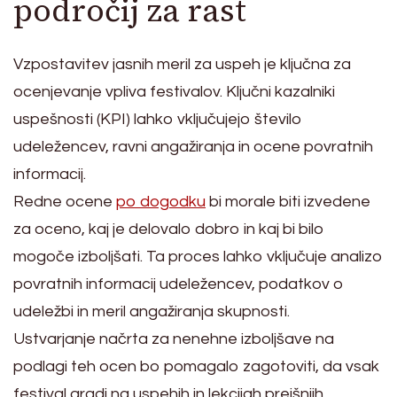
področij za rast
Vzpostavitev jasnih meril za uspeh je ključna za
ocenjevanje vpliva festivalov. Ključni kazalniki
uspešnosti (KPI) lahko vključujejo število
udeležencev, ravni angažiranja in ocene povratnih
informacij.
Redne ocene
po dogodku
bi morale biti izvedene
za oceno, kaj je delovalo dobro in kaj bi bilo
mogoče izboljšati. Ta proces lahko vključuje analizo
povratnih informacij udeležencev, podatkov o
udeležbi in meril angažiranja skupnosti.
Ustvarjanje načrta za nenehne izboljšave na
podlagi teh ocen bo pomagalo zagotoviti, da vsak
festival gradi na uspehih in lekcijah prejšnjih