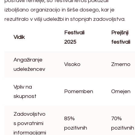
postavili temelje, so festivali letos pokazali
izboljšano organizacijo in širše dosego, kar je
rezultiralo v višji udeležbi in stopnjah zadovoljstva.
Festivali
Prejšnji
Vidik
2025
festivali
Angažiranje
Visoko
Zmerno
udeležencev
Vpliv na
Pomemben
Omejen
skupnost
Zadovoljstvo
85%
70%
s povratnimi
pozitivnih
pozitivnih
informacijami