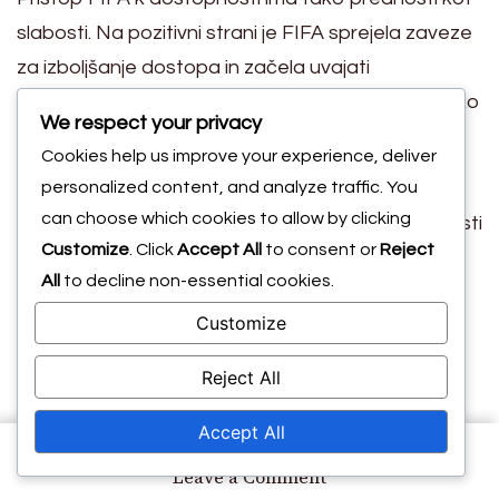
slabosti. Na pozitivni strani je FIFA sprejela zaveze
za izboljšanje dostopa in začela uvajati
spremembe na različnih dogodkih. Ta zaveza lahko
We respect your privacy
vodi do večje ozaveščenosti in podpore za
Cookies help us improve your experience, deliver
invalidne udeležence.
personalized content, and analyze traffic. You
Vendar pa obstajajo opazne pomanjkljivosti:
can choose which cookies to allow by clicking
Neenotna uporaba standardov dostopnosti
Customize
. Click
Accept All
to consent or
Reject
na različnih festivalih.
All
to decline non-essential cookies.
Pomanjkanje celovitega usposabljanja za
Customize
osebje o ozaveščenosti o invalidnosti.
Reject All
Omejeni mehanizmi povratnih informacij za
invalidne udeležence, da izrazijo svoje
Accept All
izkušnje.
on
Leave a Comment
Dostopnost