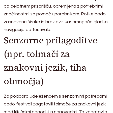
po celotnem prizorišču, opremljena z potrebnimi
značilnostmi za pomoč uporabnikom. Potke bodo
zasnovane široke in brez ovir, kar omogoča gladko
navigacijo po festivalu.
Senzorne prilagoditve
(npr. tolmači za
znakovni jezik, tiha
območja)
Za podporo udeležencem s senzornimi potrebami
bodo festivali zagotovili tolmače za znakovni jezik
med ključnimi dogodki in napovedmi. To zagotavlja,