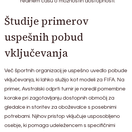
realnem času o možnostih dostopnosti.
Študije primerov
uspešnih pobud
vključevanja
Več športnih organizacij je uspešno uvedlo pobude
vključevanja, ki lahko služijo kot modeli za FIFA. Na
primer, Avstralski odprti turnir je naredil pomembne
korake pri zagotavljanju dostopnih območij za
gledalce in storitev za oboževalce s posebnimi
potrebami. Njihov pristop vključuje usposobljeno
osebje, ki pomaga udeležencem s specifičnimi