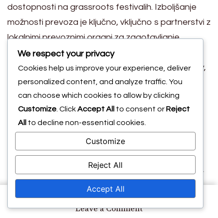
dostopnosti na grassroots festivalih. Izboljšanje
možnosti prevoza je ključno, vključno s partnerstvi z
lokalnimi prevoznimi organi za zagotavljanje
dostopnih poti do dogodkov. Poleg tega bi bilo
We respect your privacy
treba povečati razpoložljivost dostopnih objektov,
Cookies help us improve your experience, deliver
personalized content, and analyze traffic. You
kot so stranišča in sedeži.
can choose which cookies to allow by clicking
Prihodnji cilji bi morali vključevati postavljanje
Customize
. Click
Accept All
to consent or
Reject
merljivih ciljev za izboljšave dostopnosti in redno
All
to decline non-essential cookies.
pregledovanje napredka v primerjavi s temi cilji.
Customize
Vključevanje invalidske skupnosti za zbiranje
vpogledov in povratnih informacij bo prav tako
Reject All
ključno pri oblikovanju učinkovitih politik in pobud v
prihodnosti.
Accept All
on
Leave a Comment
Dostopnost